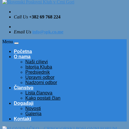
Call Us
+382 69 768 224
Email Us
info@spk.co.me
Menu
Početna
O nama
Naši ciljevi
Istorija Kluba
Predsjednik
Upravni odbor
Nadzorni odbor
Članstvo
Lista članova
Kako postati član
Događaji
Novosti
Galerija
Kontakt