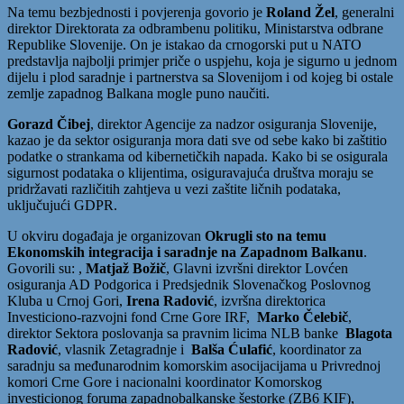
Na temu bezbjednosti i povjerenja govorio je
Roland Žel
, generalni
direktor Direktorata za odbrambenu politiku, Ministarstva odbrane
Republike Slovenije. On je istakao da crnogorski put u NATO
predstavlja najbolji primjer priče o uspjehu, koja je sigurno u jednom
dijelu i plod saradnje i partnerstva sa Slovenijom i od kojeg bi ostale
zemlje zapadnog Balkana mogle puno naučiti.
Gorazd Čibej
, direktor Agencije za nadzor osiguranja Slovenije,
kazao je da sektor osiguranja mora dati sve od sebe kako bi zaštitio
podatke o strankama od kibernetičkih napada. Kako bi se osigurala
sigurnost podataka o klijentima, osiguravajuća društva moraju se
pridržavati različitih zahtjeva u vezi zaštite ličnih podataka,
uključujući GDPR.
U okviru događaja je organizovan
Okrugli sto na temu
Ekonomskih integracija i saradnje na Zapadnom Balkanu
.
Govorili su: ,
Matjaž Božič
, Glavni izvršni direktor Lovćen
osiguranja AD Podgorica i Predsjednik Slovenačkog Poslovnog
Kluba u Crnoj Gori,
Irena Radović
, izvršna direktorica
Investiciono-razvojni fond Crne Gore IRF,
Marko Čelebič
,
direktor Sektora poslovanja sa pravnim licima NLB banke
Blagota
Radović
, vlasnik Zetagradnje i
Balša Ćulafić
, koordinator za
saradnju sa međunarodnim komorskim asocijacijama u Privrednoj
komori Crne Gore i nacionalni koordinator Komorskog
investicionog foruma zapadnobalkanske šestorke (ZB6 KIF),