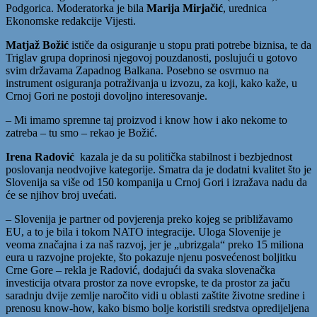
Podgorica. Moderatorka je bila
Marija Mirjačić
, urednica
Ekonomske redakcije Vijesti.
Matjaž Božić
ističe da osiguranje u stopu prati potrebe biznisa, te da
Triglav grupa doprinosi njegovoj pouzdanosti, poslujući u gotovo
svim državama Zapadnog Balkana. Posebno se osvrnuo na
instrument osiguranja potraživanja u izvozu, za koji, kako kaže, u
Crnoj Gori ne postoji dovoljno interesovanje.
– Mi imamo spremne taj proizvod i know how i ako nekome to
zatreba – tu smo – rekao je Božić.
Irena Radović
kazala je da su politička stabilnost i bezbjednost
poslovanja neodvojive kategorije. Smatra da je dodatni kvalitet što je
Slovenija sa više od 150 kompanija u Crnoj Gori i izražava nadu da
će se njihov broj uvećati.
– Slovenija je partner od povjerenja preko kojeg se približavamo
EU, a to je bila i tokom NATO integracije. Uloga Slovenije je
veoma značajna i za naš razvoj, jer je „ubrizgala“ preko 15 miliona
eura u razvojne projekte, što pokazuje njenu posvećenost boljitku
Crne Gore – rekla je Radović, dodajući da svaka slovenačka
investicija otvara prostor za nove evropske, te da prostor za jaču
saradnju dvije zemlje naročito vidi u oblasti zaštite životne sredine i
prenosu know-how, kako bismo bolje koristili sredstva opredijeljena