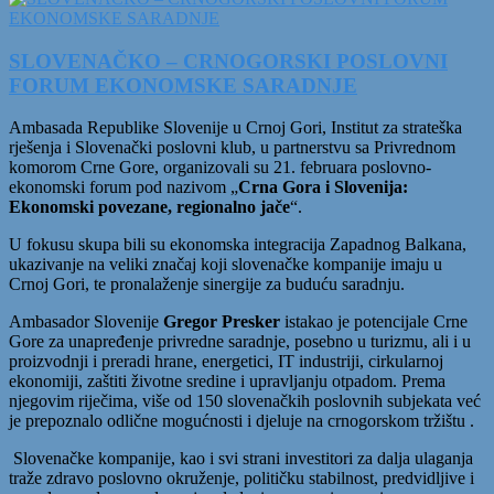
SLOVENAČKO – CRNOGORSKI POSLOVNI
FORUM EKONOMSKE SARADNJE
Ambasada Republike Slovenije u Crnoj Gori, Institut za strateška
rješenja i Slovenački poslovni klub, u partnerstvu sa Privrednom
komorom Crne Gore, organizovali su 21. februara poslovno-
ekonomski forum pod nazivom „
Crna Gora i Slovenija:
Ekonomski povezane, regionalno jače
“.
U fokusu skupa bili su ekonomska integracija Zapadnog Balkana,
ukazivanje na veliki značaj koji slovenačke kompanije imaju u
Crnoj Gori, te pronalaženje sinergije za buduću saradnju.
Ambasador Slovenije
Gregor Presker
istakao je potencijale Crne
Gore za unapređenje privredne saradnje, posebno u turizmu, ali i u
proizvodnji i preradi hrane, energetici, IT industriji, cirkularnoj
ekonomiji, zaštiti životne sredine i upravljanju otpadom. Prema
njegovim riječima, više od 150 slovenačkih poslovnih subjekata već
je prepoznalo odlične mogućnosti i djeluje na crnogorskom tržištu .
Slovenačke kompanije, kao i svi strani investitori za dalja ulaganja
traže zdravo poslovno okruženje, političku stabilnost, predvidljive i