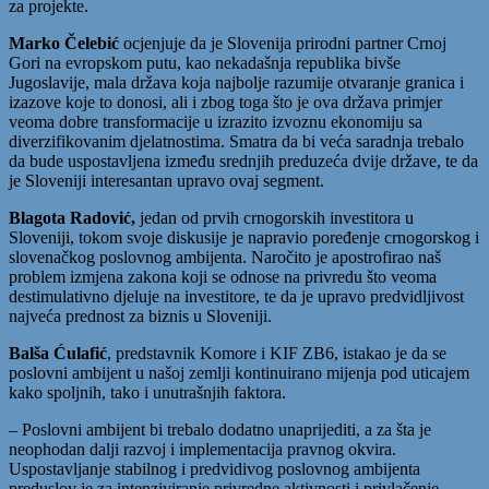
za projekte.
Marko Čelebić
ocjenjuje da je Slovenija prirodni partner Crnoj
Gori na evropskom putu, kao nekadašnja republika bivše
Jugoslavije, mala država koja najbolje razumije otvaranje granica i
izazove koje to donosi, ali i zbog toga što je ova država primjer
veoma dobre transformacije u izrazito izvoznu ekonomiju sa
diverzifikovanim djelatnostima. Smatra da bi veća saradnja trebalo
da bude uspostavljena između srednjih preduzeća dvije države, te da
je Sloveniji interesantan upravo ovaj segment.
Blagota Radović,
jedan od prvih crnogorskih investitora u
Sloveniji, tokom svoje diskusije je napravio poređenje crnogorskog i
slovenačkog poslovnog ambijenta. Naročito je apostrofirao naš
problem izmjena zakona koji se odnose na privredu što veoma
destimulativno djeluje na investitore, te da je upravo predvidljivost
najveća prednost za biznis u Sloveniji.
Balša Ćulafić
, predstavnik Komore i KIF ZB6, istakao je da se
poslovni ambijent u našoj zemlji kontinuirano mijenja pod uticajem
kako spoljnih, tako i unutrašnjih faktora.
– Poslovni ambijent bi trebalo dodatno unaprijediti, a za šta je
neophodan dalji razvoj i implementacija pravnog okvira.
Uspostavljanje stabilnog i predvidivog poslovnog ambijenta
preduslov je za intenziviranje privredne aktivnosti i privlačenje