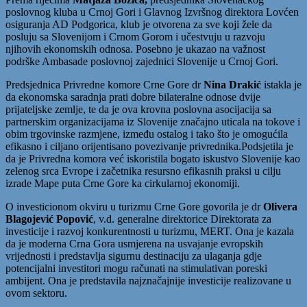
poslovnog kluba u Crnoj Gori i Glavnog Izvršnog direktora Lovćen
osiguranja AD Podgorica, klub je otvorena za sve koji žele da
posluju sa Slovenijom i Crnom Gorom i učestvuju u razvoju
njihovih ekonomskih odnosa. Posebno je ukazao na važnost
podrške Ambasade poslovnoj zajednici Slovenije u Crnoj Gori.
Predsjednica Privredne komore Crne Gore dr
Nina Drakić
istakla je
da ekonomska saradnja prati dobre bilateralne odnose dvije
prijateljske zemlje, te da je ova krovna poslovna asocijacija sa
partnerskim organizacijama iz Slovenije značajno uticala na tokove i
obim trgovinske razmjene, između ostalog i tako što je omogućila
efikasno i ciljano orijentisano povezivanje privrednika.Podsjetila je
da je Privredna komora već iskoristila bogato iskustvo Slovenije kao
zelenog srca Evrope i začetnika resursno efikasnih praksi u cilju
izrade Mape puta Crne Gore ka cirkularnoj ekonomiji.
O investicionom okviru u turizmu Crne Gore govorila je dr
Olivera
Blagojević Popović
, v.d. generalne direktorice Direktorata za
investicije i razvoj konkurentnosti u turizmu, MERT. Ona je kazala
da je moderna Crna Gora usmjerena na usvajanje evropskih
vrijednosti i predstavlja sigurnu destinaciju za ulaganja gdje
potencijalni investitori mogu računati na stimulativan poreski
ambijent. Ona je predstavila najznačajnije investicije realizovane u
ovom sektoru.