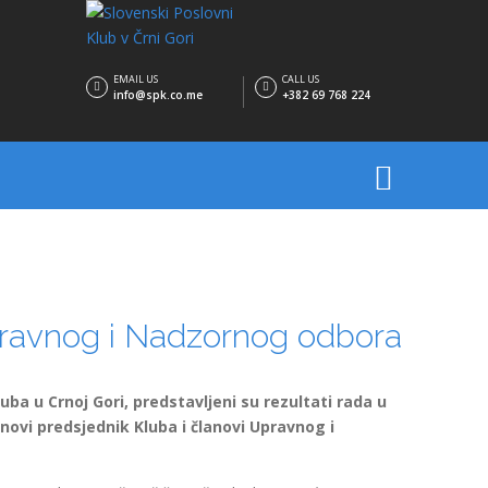
EMAIL US
CALL US
info@spk.co.me
+382 69 768 224
Upravnog i Nadzornog odbora
 u Crnoj Gori, predstavljeni su rezultati rada u
ovi predsjednik Kluba i članovi Upravnog i