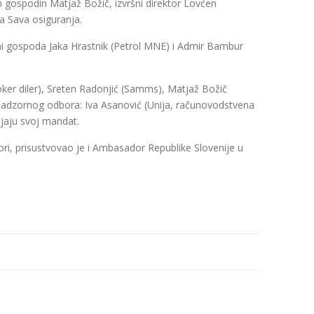
 gospodin Matjaž Božič, izvršni direktor Lovćen
a Sava osiguranja.
i gospoda Jaka Hrastnik (Petrol MNE) i Admir Bambur
oker diler), Sreten Radonjić (Samms), Matjaž Božič
 Nadzornog odbora: Iva Asanović (Unija, računovodstvena
ljaju svoj mandat.
ri, prisustvovao je i Ambasador Republike Slovenije u