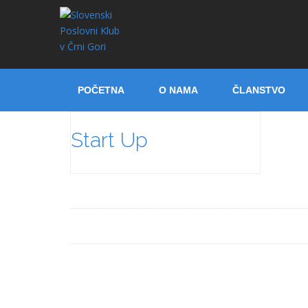
POČETNA
O NAMA
ČLANSTVO
Start Up