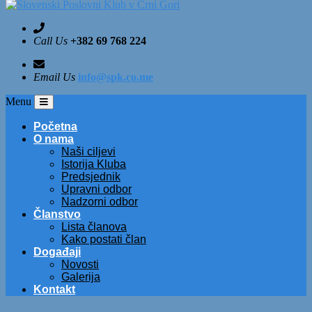
Call Us
+382 69 768 224
Email Us
info@spk.co.me
Menu
Početna
O nama
Naši ciljevi
Istorija Kluba
Predsjednik
Upravni odbor
Nadzorni odbor
Članstvo
Lista članova
Kako postati član
Događaji
Novosti
Galerija
Kontakt