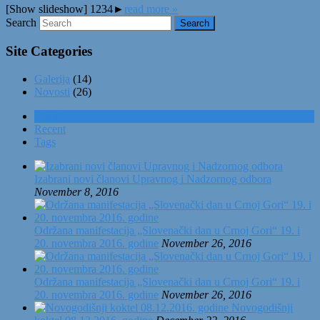
[Show slideshow] 1234►
read more »
Search
Site Categories
Galerija
(14)
Novosti
(26)
Popular
Recent
Tags
Izabrani novi članovi Upravnog i Nadzornog odbora
November 8, 2016
Održana manifestacija „Slovenački dan u Crnoj Gori“ 19. i
20. novembra 2016. godine
November 26, 2016
Održana manifestacija „Slovenački dan u Crnoj Gori“ 19. i
20. novembra 2016. godine
November 26, 2016
Novogodišnji