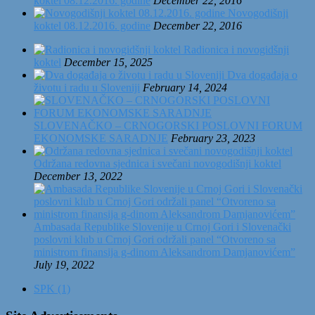
koktel 08.12.2016. godine
December 22, 2016
Novogodišnji
koktel 08.12.2016. godine
December 22, 2016
Radionica i novogidšnji
koktel
December 15, 2025
Dva događaja o
životu i radu u Sloveniji
February 14, 2024
SLOVENAČKO – CRNOGORSKI POSLOVNI FORUM
EKONOMSKE SARADNJE
February 23, 2023
Održana redovna sjednica i svečani novogodišnji koktel
December 13, 2022
Ambasada Republike Slovenije u Crnoj Gori i Slovenački
poslovni klub u Crnoj Gori održali panel “Otvoreno sa
ministrom finansija g-dinom Aleksandrom Damjanovićem”
July 19, 2022
SPK (1)